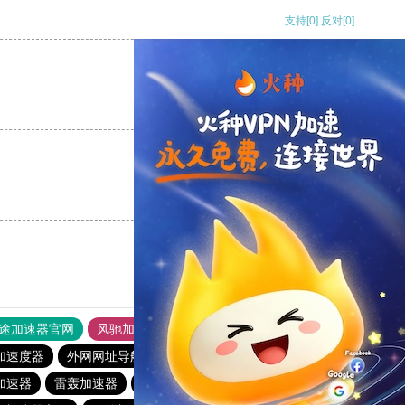
支持
[0]
反对
[0]
支持
[0]
反对
[0]
支持
[0]
反对
[0]
途加速器官网
风驰加速器
旋风加速器
加速度器
外网网址导航
软件中心
雷霆加速
狂飙加速器
p加速器
雷轰加速器
海外梯子官网
烧饼哥最新版下载