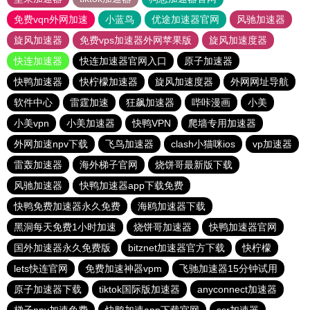
免费vqn外网加速
小蓝鸟
优途加速器官网
风驰加速器
旋风加速器
免费vps加速器外网苹果版
旋风加速度器
快连加速器
快连加速器官网入口
原子加速器
快鸭加速器
快柠檬加速器
旋风加速度器
外网网址导航
软件中心
雷霆加速
狂飙加速器
哔咔漫画
小美
小美vpn
小美加速器
快鸭VPN
爬墙专用加速器
外网加速npv下载
飞鸟加速器
clash小猫咪ios
vp加速器
雷轰加速器
海外梯子官网
烧饼哥最新版下载
风驰加速器
快鸭加速器app下载免费
快鸭免费加速器永久免费
海鸥加速器下载
黑洞每天免费1小时加速
烧饼哥加速器
快鸭加速器官网
国外加速器永久免费版
bitznet加速器官方下载
快柠檬
lets快连官网
免费加速神器vpm
飞驰加速器15分钟试用
原子加速器下载
tiktok国际版加速器
anyconnect加速器